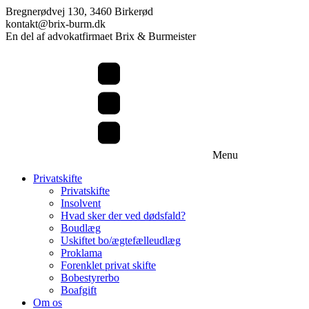
Bregnerødvej 130, 3460 Birkerød
kontakt@brix-burm.dk
En del af advokatfirmaet Brix & Burmeister
Menu
Privatskifte
Privatskifte
Insolvent
Hvad sker der ved dødsfald?
Boudlæg
Uskiftet bo/ægtefælleudlæg
Proklama
Forenklet privat skifte
Bobestyrerbo
Boafgift
Om os