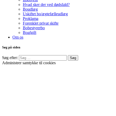
Hvad sker der ved dødsfald?
Boudlæg
Uskiftet bo/ægtefælleudlæg
Proklama
Forenklet privat skifte
Bobestyrerbo
Boafgift
Om os
Søg på siden
Søg efter:
Administrer samtykke til cookies