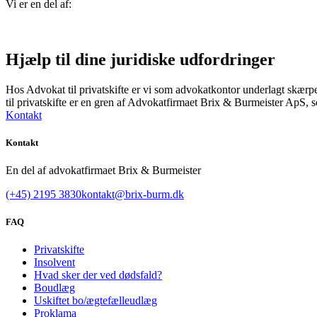
Vi er en del af:
Hjælp til dine juridiske udfordringer
Hos Advokat til privatskifte er vi som advokatkontor underlagt skærp
til privatskifte er en gren af Advokatfirmaet Brix & Burmeister ApS
Kontakt
Kontakt
En del af advokatfirmaet Brix & Burmeister
(+45) 2195 3830
kontakt@brix-burm.dk
FAQ
Privatskifte
Insolvent
Hvad sker der ved dødsfald?
Boudlæg
Uskiftet bo/ægtefælleudlæg
Proklama