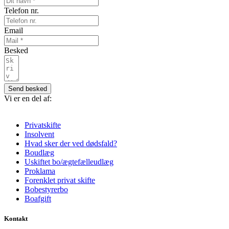
Telefon nr.
Email
Besked
Send besked
Vi er en del af:
Privatskifte
Insolvent
Hvad sker der ved dødsfald?
Boudlæg
Uskiftet bo/ægtefælleudlæg
Proklama
Forenklet privat skifte
Bobestyrerbo
Boafgift
Kontakt