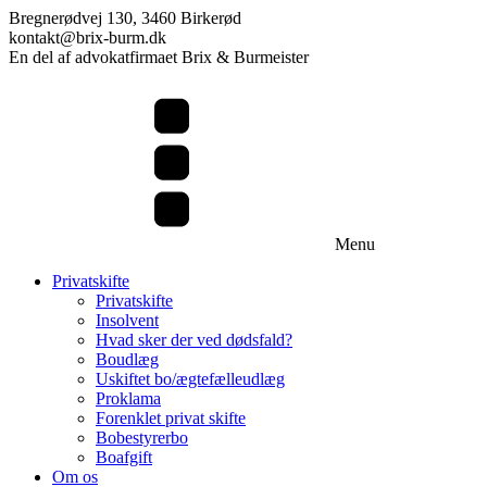
Bregnerødvej 130, 3460 Birkerød
kontakt@brix-burm.dk
En del af advokatfirmaet Brix & Burmeister
Menu
Privatskifte
Privatskifte
Insolvent
Hvad sker der ved dødsfald?
Boudlæg
Uskiftet bo/ægtefælleudlæg
Proklama
Forenklet privat skifte
Bobestyrerbo
Boafgift
Om os