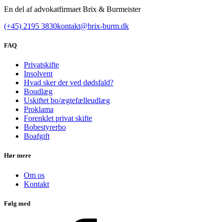
En del af advokatfirmaet Brix & Burmeister
(+45) 2195 3830
kontakt@brix-burm.dk
FAQ
Privatskifte
Insolvent
Hvad sker der ved dødsfald?
Boudlæg
Uskiftet bo/ægtefælleudlæg
Proklama
Forenklet privat skifte
Bobestyrerbo
Boafgift
Hør mere
Om os
Kontakt
Følg med