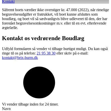
Kontakt
Såfremt boets værdier ikke overstiger kr. 47.000 (2022), når rimelige
begravelsesudgifter er fratrukket, vil boet kunne afsluttes som
boudlæg, og boet vil så sædvanligvis blive udleveret til den, der har
forestået begravelsesomkostninger m.v. eller til en evt. efterlevende
ægtefælle.
Kontakt os vedrørende
Boudlæg
Udfyld formularen så vender vi tilbage hurtigst muligt. ​Du kan også
ringe til os på telefon:
21 95 38 30
eller skriv på e-mail:
kontakt@brix-burm.dk
Vi vender tilbage inden for 24 timer.
Navn