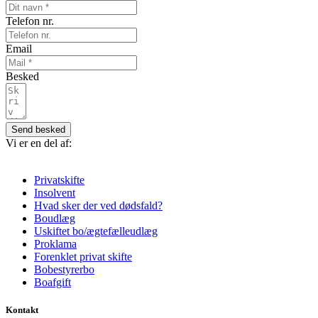
Telefon nr.
Email
Besked
Send besked
Vi er en del af:
Privatskifte
Insolvent
Hvad sker der ved dødsfald?
Boudlæg
Uskiftet bo/ægtefælleudlæg
Proklama
Forenklet privat skifte
Bobestyrerbo
Boafgift
Kontakt