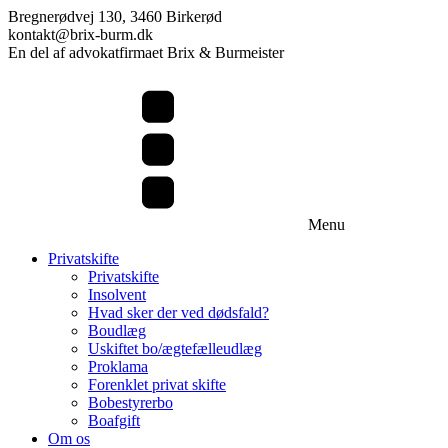
Bregnerødvej 130, 3460 Birkerød
kontakt@brix-burm.dk
En del af advokatfirmaet Brix & Burmeister
Menu
Privatskifte
Privatskifte
Insolvent
Hvad sker der ved dødsfald?
Boudlæg
Uskiftet bo/ægtefælleudlæg
Proklama
Forenklet privat skifte
Bobestyrerbo
Boafgift
Om os