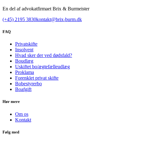
En del af advokatfirmaet Brix & Burmeister
(+45) 2195 3830
kontakt@brix-burm.dk
FAQ
Privatskifte
Insolvent
Hvad sker der ved dødsfald?
Boudlæg
Uskiftet bo/ægtefælleudlæg
Proklama
Forenklet privat skifte
Bobestyrerbo
Boafgift
Hør mere
Om os
Kontakt
Følg med